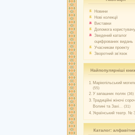
Новини
Нові колекції
Виставки
Допомога користувач
Зведений каталог
оцифрованих видань
Учасникам проекту
Зворотний зв’язок
Найпопулярніші кни
1.
Маріюпільський могиль
(55)
2.
У запашних полях
(36)
3.
Традиційні жіночі соро
Волині та Захі...
(31)
4.
Український театр. № 
Каталог: алфавітн