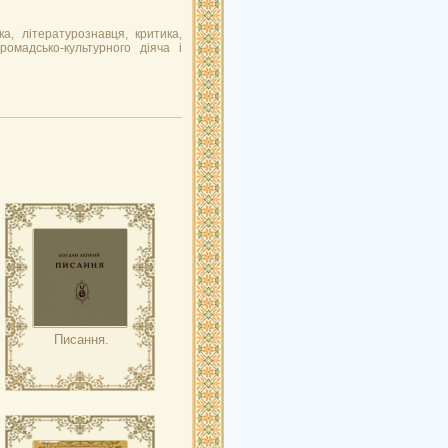
ка, літературознавця, критика,
ромадсько-культурного діяча і
Писання.