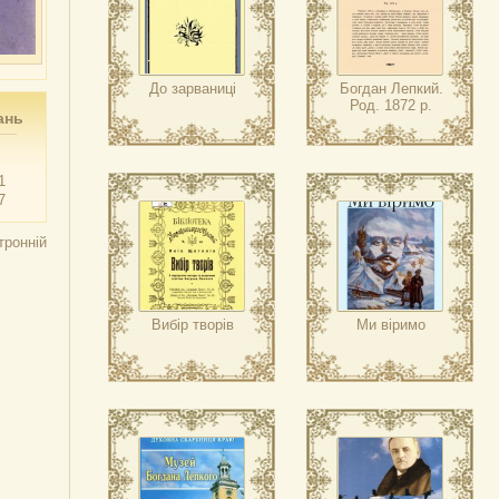
До зарваниці
Богдан Лепкий.
Род. 1872 р.
ань
1
7
тронній
Вибір творів
Ми віримо