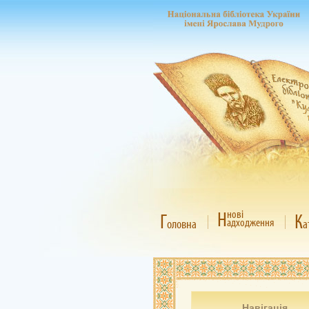
Н
нові
Г
К
адходження
оловна
а
Навігація