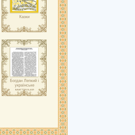
Казки
Богдан Лепкий і
українське
мистецьке
середовище
Кракова 30-х
років XX
століття: гурток
”Зарево”