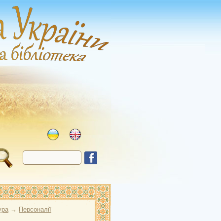
ура
→
Персоналії