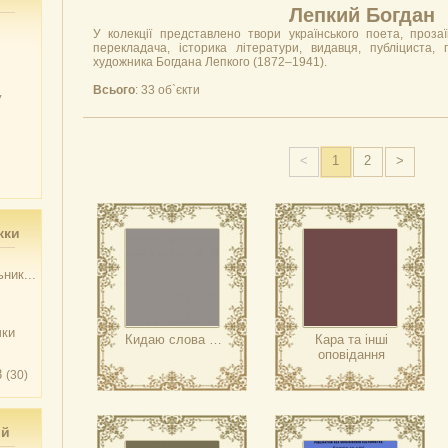
Лепкий Богдан
У колекції представлено твори українського поета, прозаї
перекладача, історика літератури, видавця, публіциста, г
художника Богдана Лепкого (1872–1941).
Всього
: 33 об`єкти
у
<
1
2
>
жки
ник...
чки
Кидаю слова …
Кара та інші
оповідання
3
(30)
ий