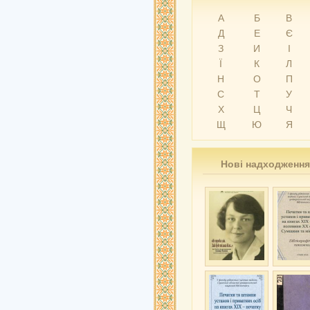
А
Б
В
Д
Е
Є
З
И
І
Ї
К
Л
Н
О
П
С
Т
У
Х
Ц
Ч
Щ
Ю
Я
Нові надходження