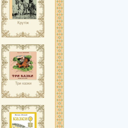
Крутіж
Три казки