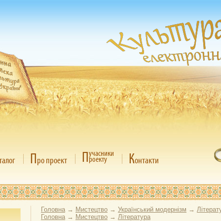
П
учасники
П
К
роекту
талог
ро проект
онтакти
Головна
→
Мистецтво
→
Український модернізм
→
Літерат
Головна
→
Мистецтво
→
Література