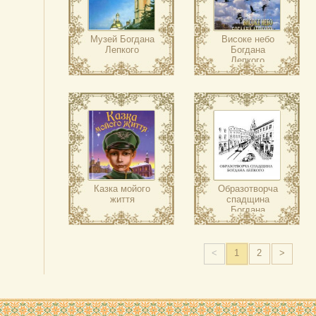
Музей Богдана
Високе небо
Лепкого
Богдана
Лепкого
Казка мойого
Образотворча
життя
спадщина
Богдана
Лепкого
<
1
2
>