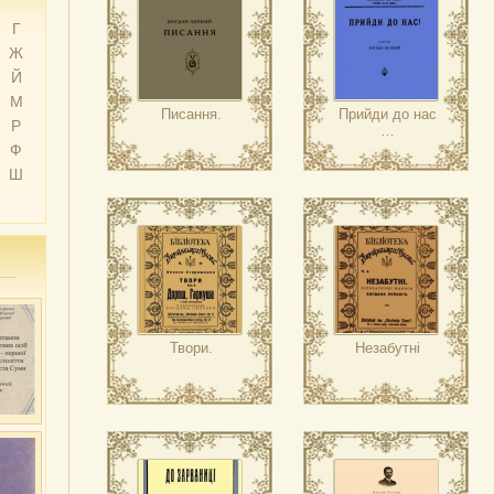
Г
Ж
Й
М
Писання.
Прийди до нас
Р
…
Ф
Ш
Твори.
Незабутні