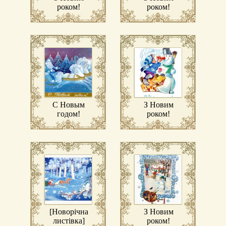
роком!
роком!
С Новым
З Новим
годом!
роком!
[Новорічна
З Новим
листівка]
роком!