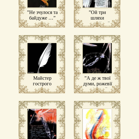
”Не зчулося та
”Ой три
байдуже …”
шляхи
широкії …”
Майстер
”А де ж твої
гострого
думи, рожевії
слова
квіти …”