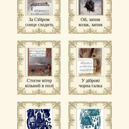
За Сібіром
Ой, запив
сонце сходить
козак, запив
…
Стогне вітер
У діброві
вільний в полі
чорна галка