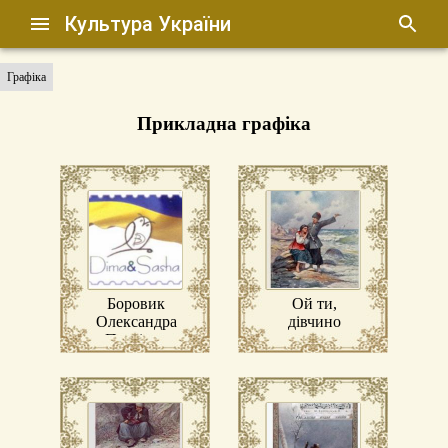
Культура України
Графіка
Прикладна графіка
Боровик
Ой ти,
Олександра
дівчино
Петрівна