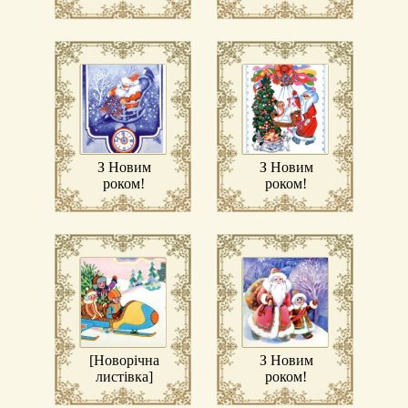
З Новим
З Новим
роком!
роком!
[Новорічна
З Новим
листівка]
роком!