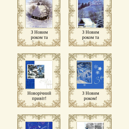
З Новим
З Новим
роком та
роком та
Різдвом
Різдвом
Христовим!
Христовим!
Новорічний
З Новим
привіт!
роком!