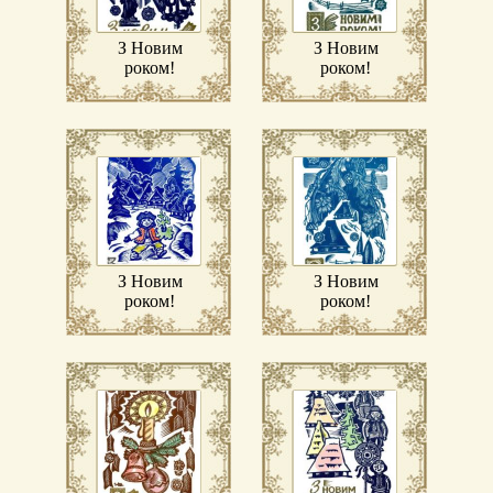
З Новим
З Новим
роком!
роком!
З Новим
З Новим
роком!
роком!