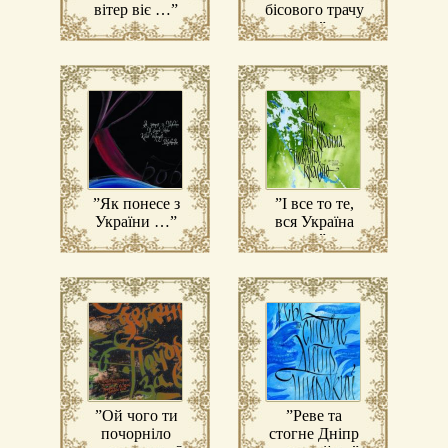
вітер віє …”
бісового трачу
…”
”Як понесе з
”І все то те,
України …”
вся Україна
…”
”Ой чого ти
”Реве та
почорніло
стогне Дніпр