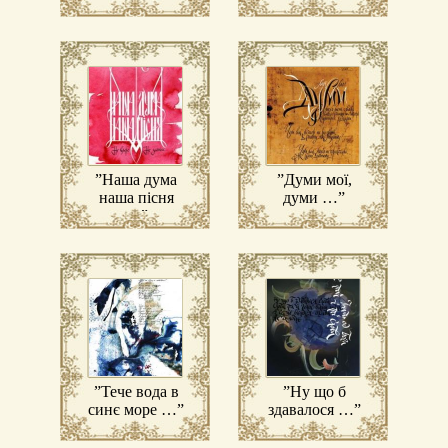
зеленеє поле?
широкий …”
…”
”Наша дума
”Думи мої,
наша пісня
думи …”
…”
”Тече вода в
”Ну що б
синє море …”
здавалося …”