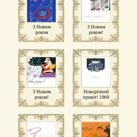
З Новим
З Новим
роком
роком!
З Новим
Новорічний
роком!
привіт! 1969