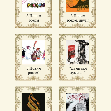
З Новим
З Новим
роком
роком, друзі!
З Новим
”Думи мої
роком!
думи …”