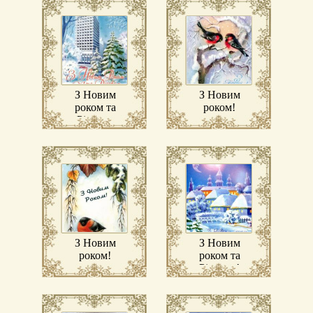
З Новим
З Новим
роком та
роком!
Різдвом
Христовим!
З Новим
З Новим
роком!
роком та
Різдвом!