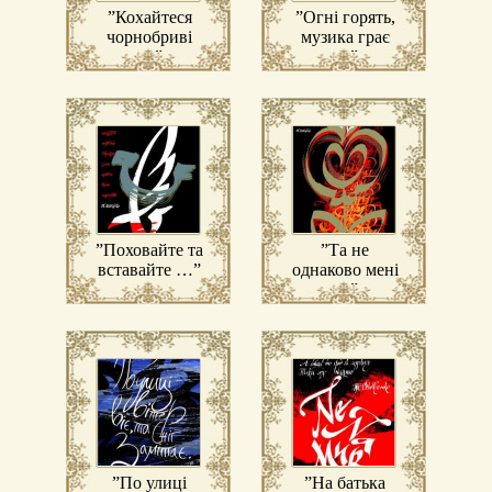
”Кохайтеся
”Огні горять,
чорнобриві
музика грає
…”
…”
”Поховайте та
”Та не
вставайте …”
однаково мені
…”
”По улиці
”На батька