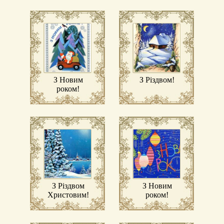
З Новим
З Різдвом!
роком!
З Різдвом
З Новим
Христовим!
роком!