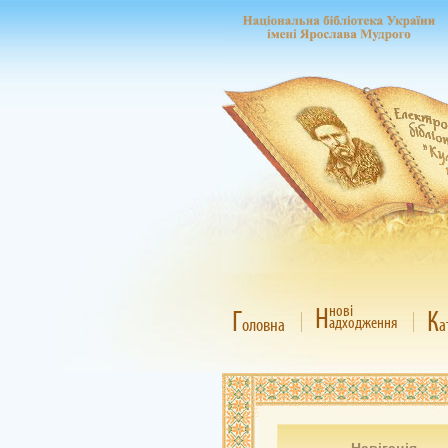
Н
нові
Г
К
адходження
оловна
а