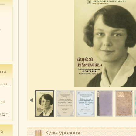
у
жки
ник...
чки
3
(27)
ий
Культурологія