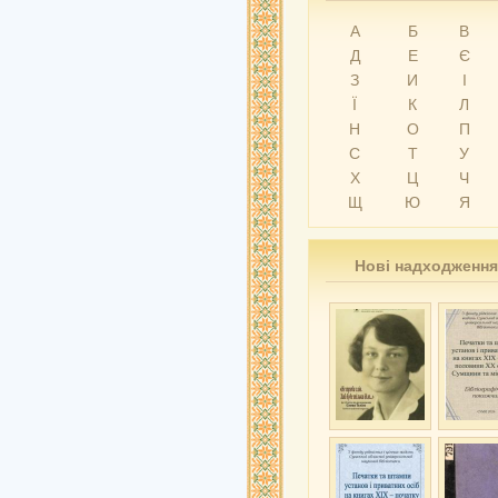
А
Б
В
Д
Е
Є
З
И
І
Ї
К
Л
Н
О
П
С
Т
У
Х
Ц
Ч
Щ
Ю
Я
Нові надходження