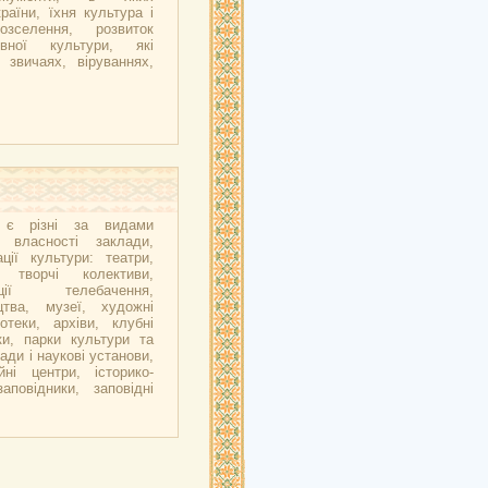
аїни, їхня культура і
озселення, розвиток
вної культури, які
 звичаях, віруваннях,
ї є різні за видами
 власності заклади,
ції культури: театри,
і творчі колективи,
ації телебачення,
цтва, музеї, художні
іотеки, архіви, клубні
ки, парки культури та
ади і наукові установи,
йні центри, історико-
заповідники, заповідні