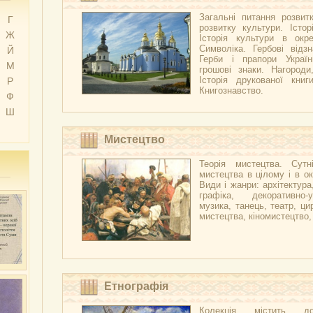
Загальні питання розвитк
Г
розвитку культури. Істор
Ж
Історія культури в окре
Символіка. Гербові відзн
Й
Герби і прапори Украї
М
грошові знаки. Нагороди
Історія друкованої книг
Р
Книгознавство.
Ф
Ш
Мистецтво
Теорія мистецтва. Сутні
мистецтва в цілому і в ок
Види і жанри: архітектура
графіка, декоративно-
музика, танець, театр, ци
мистецтва, кіномистецтво
Етнографія
Колекція містить д