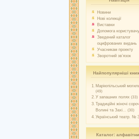
Навігація
Новини
Нові колекції
Виставки
Допомога користувач
Зведений каталог
оцифрованих видань
Учасникам проекту
Зворотний зв’язок
Найпопулярніші кни
1.
Маріюпільський могиль
(49)
2.
У запашних полях
(33)
3.
Традиційні жіночі соро
Волині та Захі...
(30)
4.
Український театр. № 
Каталог: алфавітн