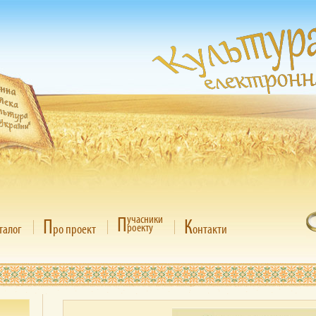
П
учасники
П
К
роекту
талог
ро проект
онтакти