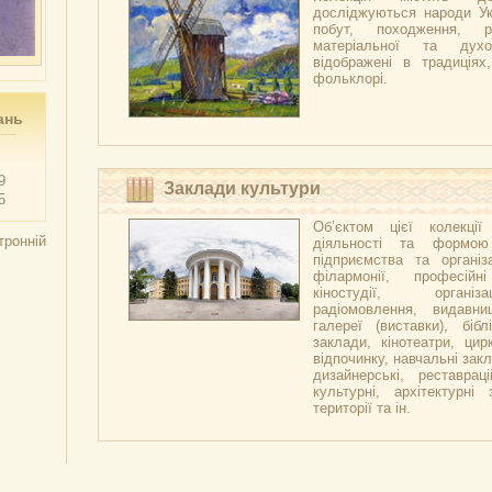
досліджуються народи Укр
побут, походження, р
матеріальної та духо
відображені в традиціях,
фольклорі.
ань
9
Заклади культури
5
Об’єктом цієї колекці
тронній
діяльності та формою
підприємства та організа
філармонії, професійн
кіностудії, організ
радіомовлення, видавни
галереї (виставки), бібл
заклади, кінотеатри, цир
відпочинку, навчальні закл
дизайнерські, реставраці
культурні, архітектурні 
території та ін.