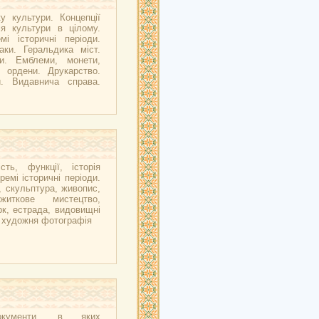
у культури. Концепції
ія культури в цілому.
мі історичні періоди.
аки. Геральдика міст.
ни. Емблеми, монети,
, ордени. Друкарство.
и. Видавнича справа.
сть, функції, історія
ремі історичні періоди.
, скульптура, живопис,
ужиткове мистецтво,
рк, естрада, видовищні
, художня фотографія
окументи, в яких