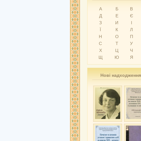
А
Б
В
Д
Е
Є
З
И
І
Ї
К
Л
Н
О
П
С
Т
У
Х
Ц
Ч
Щ
Ю
Я
Нові надходження