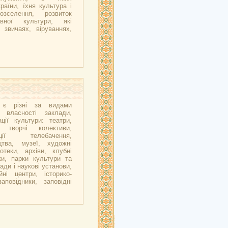
аїни, їхня культура і
озселення, розвиток
вної культури, які
 звичаях, віруваннях,
ї є різні за видами
 власності заклади,
ції культури: театри,
і творчі колективи,
ації телебачення,
цтва, музеї, художні
іотеки, архіви, клубні
ки, парки культури та
ади і наукові установи,
йні центри, історико-
заповідники, заповідні