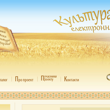
П
учасники
П
К
роекту
талог
ро проект
онтакти