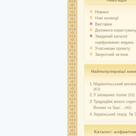
Навігація
Новини
Нові колекції
Виставки
Допомога користувач
Зведений каталог
оцифрованих видань
Учасникам проекту
Зворотний зв’язок
Найпопулярніші кни
1.
Маріюпільський могиль
(63)
2.
У запашних полях
(53)
3.
Традиційні жіночі соро
Волині та Захі...
(40)
4.
Український театр. № 
Каталог: алфавітн