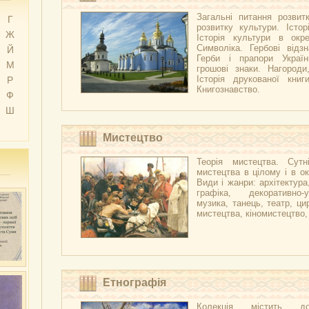
Загальні питання розвитк
Г
розвитку культури. Істор
Ж
Історія культури в окре
Символіка. Гербові відзн
Й
Герби і прапори Украї
М
грошові знаки. Нагороди
Історія друкованої книг
Р
Книгознавство.
Ф
Ш
Мистецтво
Теорія мистецтва. Сутні
мистецтва в цілому і в ок
Види і жанри: архітектура
графіка, декоративно-
музика, танець, театр, ци
мистецтва, кіномистецтво
Етнографія
Колекція містить д