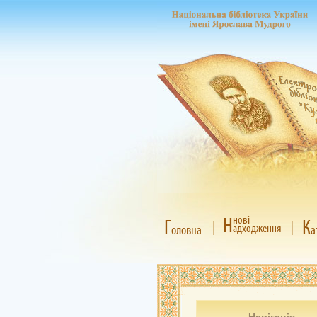
Н
нові
Г
К
адходження
оловна
а