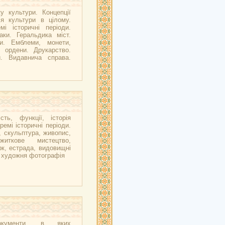
у культури. Концепції
ія культури в цілому.
мі історичні періоди.
аки. Геральдика міст.
ни. Емблеми, монети,
, ордени. Друкарство.
и. Видавнича справа.
сть, функції, історія
ремі історичні періоди.
, скульптура, живопис,
ужиткове мистецтво,
рк, естрада, видовищні
, художня фотографія
окументи, в яких