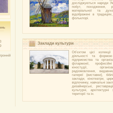
досліджуються народи Укр
побут, походження, р
матеріальної та духо
відображені в традиціях,
фольклорі.
ань
3
Заклади культури
9
Об’єктом цієї колекці
тронній
діяльності та формою
підприємства та організа
філармонії, професійн
кіностудії, організ
радіомовлення, видавни
галереї (виставки), бібл
заклади, кінотеатри, цир
відпочинку, навчальні закл
дизайнерські, реставраці
культурні, архітектурні 
території та ін.