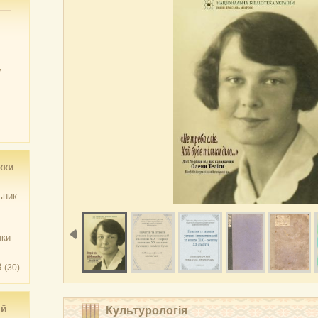
у
жки
ник...
чки
3
(30)
ий
Культурологія