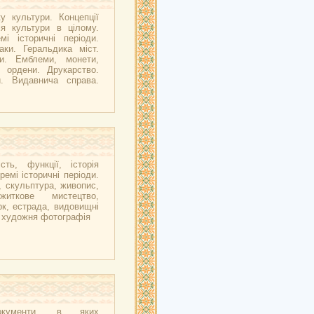
у культури. Концепції
ія культури в цілому.
мі історичні періоди.
аки. Геральдика міст.
ни. Емблеми, монети,
, ордени. Друкарство.
и. Видавнича справа.
сть, функції, історія
ремі історичні періоди.
, скульптура, живопис,
ужиткове мистецтво,
рк, естрада, видовищні
, художня фотографія
окументи, в яких