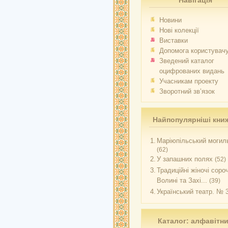
Навігація
Новини
Нові колекції
Виставки
Допомога користувач
Зведений каталог
оцифрованих видань
Учасникам проекту
Зворотний зв’язок
Найпопулярніші кни
1.
Маріюпільський могиль
(62)
2.
У запашних полях
(52)
3.
Традиційні жіночі соро
Волині та Захі...
(39)
4.
Український театр. № 
Каталог: алфавітн