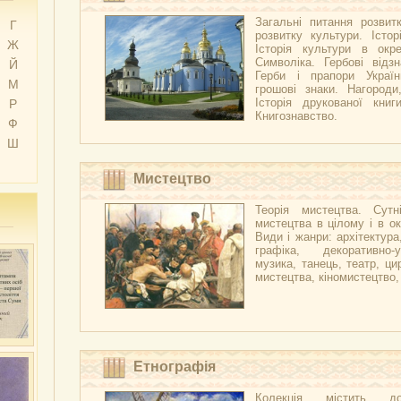
Загальні питання розвитк
Г
розвитку культури. Істор
Ж
Історія культури в окре
Символіка. Гербові відзн
Й
Герби і прапори Украї
М
грошові знаки. Нагороди
Історія друкованої книг
Р
Книгознавство.
Ф
Ш
Мистецтво
Теорія мистецтва. Сутні
мистецтва в цілому і в ок
Види і жанри: архітектура
графіка, декоративно-
музика, танець, театр, ци
мистецтва, кіномистецтво
Етнографія
Колекція містить д