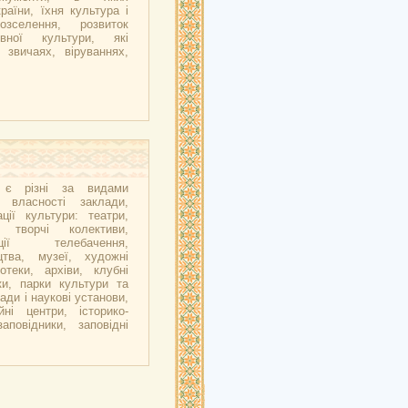
аїни, їхня культура і
озселення, розвиток
вної культури, які
 звичаях, віруваннях,
ї є різні за видами
 власності заклади,
ції культури: театри,
і творчі колективи,
ації телебачення,
цтва, музеї, художні
іотеки, архіви, клубні
ки, парки культури та
ади і наукові установи,
йні центри, історико-
заповідники, заповідні