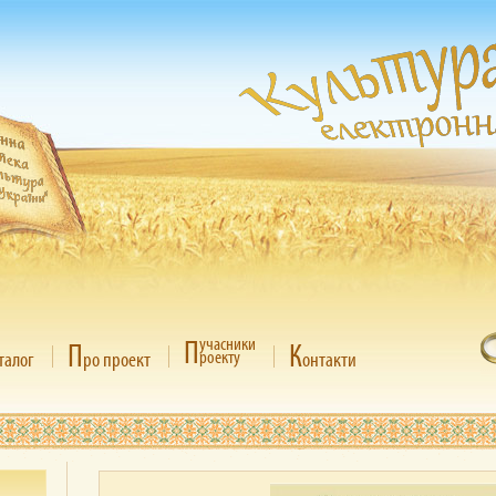
П
учасники
П
К
роекту
талог
ро проект
онтакти