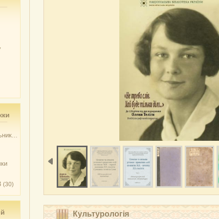
у
жки
ник...
чки
3
(30)
ий
Культурологія