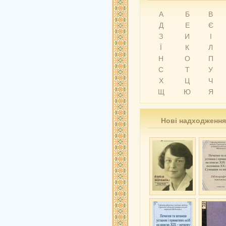
А
Б
В
Д
Е
Є
З
И
І
Ї
К
Л
Н
О
П
С
Т
У
Х
Ц
Ч
Щ
Ю
Я
Нові надходження