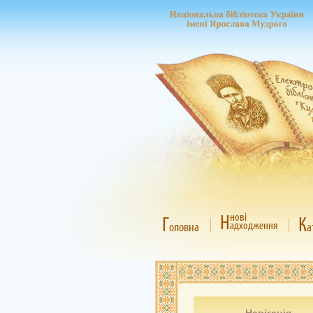
Н
нові
Г
К
адходження
оловна
а