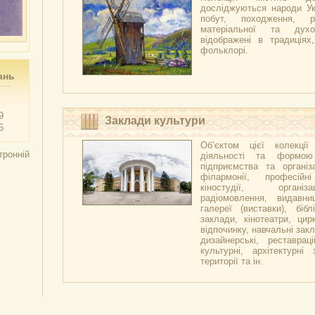
досліджуються народи Укр
побут, походження, р
матеріальної та духо
відображені в традиціях,
фольклорі.
ань
9
Заклади культури
5
Об’єктом цієї колекці
тронній
діяльності та формою
підприємства та організа
філармонії, професійн
кіностудії, організ
радіомовлення, видавни
галереї (виставки), бібл
заклади, кінотеатри, цир
відпочинку, навчальні закл
дизайнерські, реставраці
культурні, архітектурні 
території та ін.