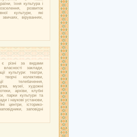
аїни, їхня культура і
озселення, розвиток
вної культури, які
 звичаях, віруваннях,
ї є різні за видами
 власності заклади,
ції культури: театри,
і творчі колективи,
ації телебачення,
цтва, музеї, художні
іотеки, архіви, клубні
ки, парки культури та
ади і наукові установи,
йні центри, історико-
заповідники, заповідні