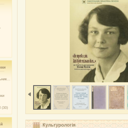
у
жки
ник...
чки
3
(30)
ий
Культурологія