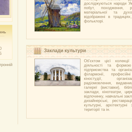
досліджуються народи Укр
побут, походження, р
матеріальної та духо
відображені в традиціях,
фольклорі.
ань
0
Заклади культури
6
Об’єктом цієї колекці
тронній
діяльності та формою
підприємства та організа
філармонії, професійн
кіностудії, організ
радіомовлення, видавни
галереї (виставки), бібл
заклади, кінотеатри, цир
відпочинку, навчальні закл
дизайнерські, реставраці
культурні, архітектурні 
території та ін.