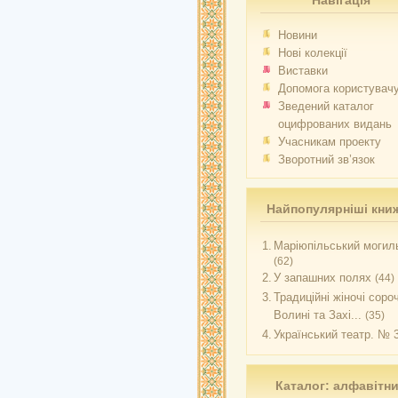
Навігація
Новини
Нові колекції
Виставки
Допомога користувач
Зведений каталог
оцифрованих видань
Учасникам проекту
Зворотний зв’язок
Найпопулярніші кни
1.
Маріюпільський могиль
(62)
2.
У запашних полях
(44)
3.
Традиційні жіночі соро
Волині та Захі...
(35)
4.
Український театр. № 
Каталог: алфавітн