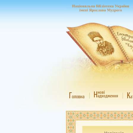
Н
нові
Г
К
адходження
оловна
а