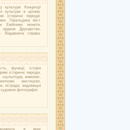
у культури. Концепції
ія культури в цілому.
мі історичні періоди.
аки. Геральдика міст.
ни. Емблеми, монети,
, ордени. Друкарство.
и. Видавнича справа.
сть, функції, історія
ремі історичні періоди.
, скульптура, живопис,
ужиткове мистецтво,
рк, естрада, видовищні
, художня фотографія
окументи, в яких