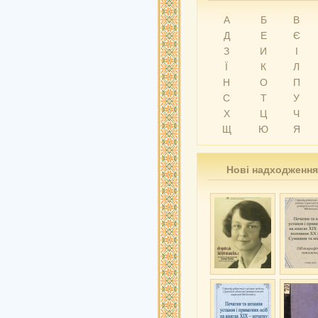
А
Б
В
Д
Е
Є
З
И
І
Ї
К
Л
Н
О
П
С
Т
У
Х
Ц
Ч
Щ
Ю
Я
Нові надходження