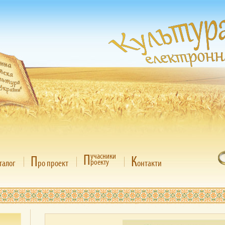
П
учасники
П
К
роекту
талог
ро проект
онтакти