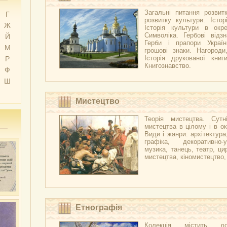
Загальні питання розвитк
Г
розвитку культури. Істор
Ж
Історія культури в окре
Символіка. Гербові відзн
Й
Герби і прапори Украї
М
грошові знаки. Нагороди
Історія друкованої книг
Р
Книгознавство.
Ф
Ш
Мистецтво
Теорія мистецтва. Сутні
мистецтва в цілому і в ок
Види і жанри: архітектура
графіка, декоративно-
музика, танець, театр, ци
мистецтва, кіномистецтво
Етнографія
Колекція містить д