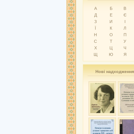
А
Б
В
Д
Е
Є
З
И
І
Ї
К
Л
Н
О
П
С
Т
У
Х
Ц
Ч
Щ
Ю
Я
Нові надходження