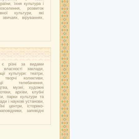
аїни, їхня культура і
озселення, розвиток
вної культури, які
 звичаях, віруваннях,
ї є різні за видами
 власності заклади,
ції культури: театри,
і творчі колективи,
ації телебачення,
цтва, музеї, художні
іотеки, архіви, клубні
ки, парки культури та
ади і наукові установи,
йні центри, історико-
заповідники, заповідні