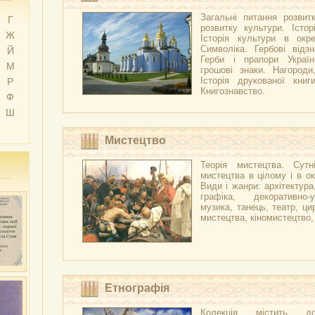
Загальні питання розвитк
Г
розвитку культури. Істор
Ж
Історія культури в окре
Символіка. Гербові відзн
Й
Герби і прапори Украї
М
грошові знаки. Нагороди
Історія друкованої книг
Р
Книгознавство.
Ф
Ш
Мистецтво
Теорія мистецтва. Сутні
мистецтва в цілому і в ок
Види і жанри: архітектура
графіка, декоративно-
музика, танець, театр, ци
мистецтва, кіномистецтво
Етнографія
Колекція містить д