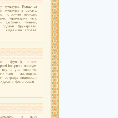
у культури. Концепції
ія культури в цілому.
мі історичні періоди.
аки. Геральдика міст.
ни. Емблеми, монети,
, ордени. Друкарство.
и. Видавнича справа.
сть, функції, історія
ремі історичні періоди.
, скульптура, живопис,
ужиткове мистецтво,
рк, естрада, видовищні
, художня фотографія
окументи, в яких