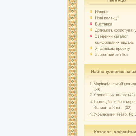
Навігація
Новини
Нові колекції
Виставки
Допомога користувач
Зведений каталог
оцифрованих видань
Учасникам проекту
Зворотний зв’язок
Найпопулярніші кни
1.
Маріюпільський могиль
(58)
2.
У запашних полях
(42)
3.
Традиційні жіночі соро
Волині та Захі...
(33)
4.
Український театр. № 
Каталог: алфавітн