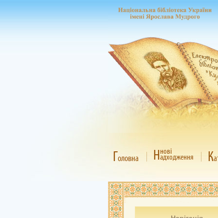
Н
нові
Г
К
адходження
оловна
а