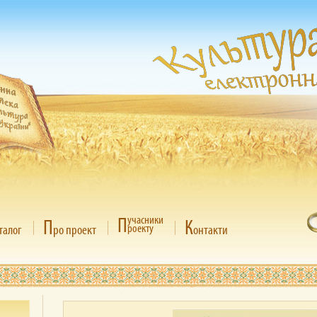
П
учасники
П
К
роекту
талог
ро проект
онтакти