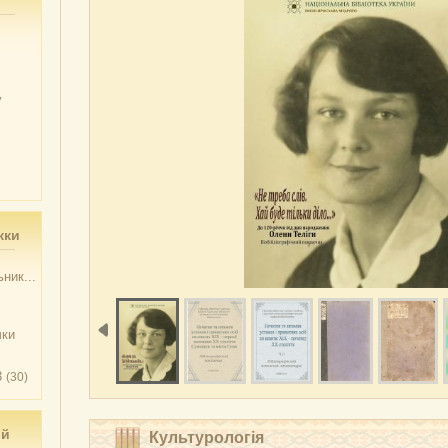
у
жки
ник...
чки
3
(30)
ий
Культурологія