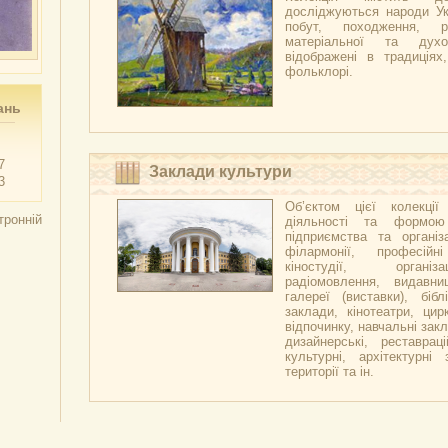
досліджуються народи Укр
побут, походження, р
матеріальної та духо
відображені в традиціях,
фольклорі.
ань
7
Заклади культури
3
Об’єктом цієї колекці
тронній
діяльності та формою
підприємства та організа
філармонії, професійн
кіностудії, організ
радіомовлення, видавни
галереї (виставки), бібл
заклади, кінотеатри, цир
відпочинку, навчальні закл
дизайнерські, реставраці
культурні, архітектурні 
території та ін.