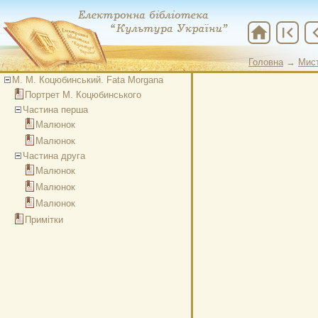
home
first_page
chevron
Головна
→
Мис
Головна
→
Мис
М. М. Коцюбинський. Fata Morgana
Портрет М. Коцюбинського
Частина перша
Малюнок
Малюнок
Частина друга
Малюнок
Малюнок
Малюнок
Примітки