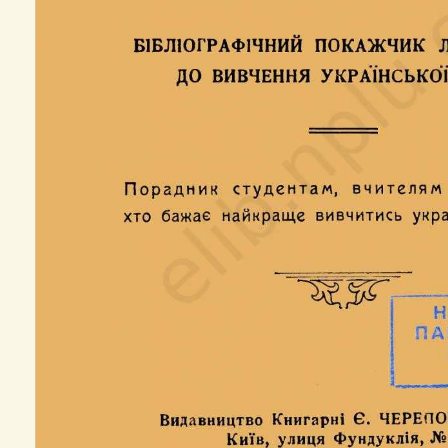
мінералогічна, фізична, хімічна, географічна, математична, правнича і те