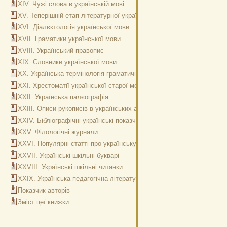
ХІV. Чужі слова в українській мові
ХV. Теперішній етап літературної української мови
ХVІ. Діалєктологія української мови
ХVІІ. Граматики української мови
ХVІІІ. Український правопис
ХІХ. Словники української мови
ХХ. Українська термінологія граматична, ботанічна, природописна, 
ХХІ. Хрестоматії української старої мови
ХХІІ. Українська палєографія
ХХІІІ. Описи рукописів в українських архивах
ХХІV. Бібліографічні українські показчики
ХХV. Філологічні журнали
ХХVІ. Популярні статті про українську мову
ХХVІІ. Українські шкільні букварі
ХХVІІІ. Українські шкільні читанки
ХХІХ. Українська педагогічна література по вивченню рідної мови
Показчик авторів
Зміст цеї книжки