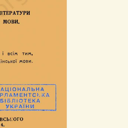
хнічна