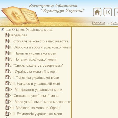
home
first_page
chevr
Головна
→
Куль
Іван Огієнко. Українська мова
Передмова
І. Історія українського язикознавства
ІІ. Оборонці й вороги української мови
ІІІ. Памятки української мови
IV. Початок української мови
V. "Споръ южанъ съ северянами"
VІ. Українська мова і її історія
VІІ. Фонетика української мови
VІІІ. Наголос в українській мові
ІХ. Морфологія української мови
Х. Синтаксис української мови
ХІ. Мова українська і мова московська
ХІІ. Московська мова на Україні
ХІІІ. Етімологія української мови