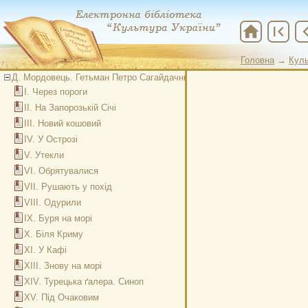
home
first_page
chevron
Головна
→
Куль
Д. Мордовець. Гетьман Петро Сагайдачний
І. Через пороги
ІІ. На Запорозькій Січі
ІІІ. Новий кошовий
ІV. У Острозі
V. Утекли
VI. Обрятувалися
VII. Рушають у похід
VIII. Одурили
ІХ. Буря на морі
Х. Біля Криму
ХІ. У Кафі
ХІІІ. Знову на морі
ХІV. Турецька ґалера. Синоп
XV. Під Очаковим