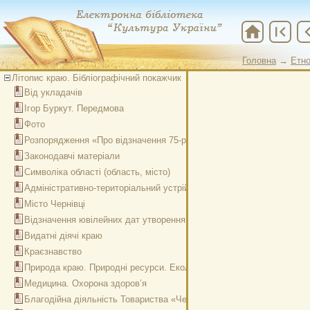
home
first_page
chevron
Головна
→
Етно
Головна
→
Закл
Літопис краю. Бібліографічний покажчик
Від укладачів
Ігор Буркут. Передмова
Фото
Розпорядження «Про відзначення 75-річчя утворення Чернівецької 
Законодавчі матеріали
Символіка області (область, місто)
Адміністративно-територіальний устрій
Місто Чернівці
Відзначення ювілейних дат утворення області
Видатні діячі краю
Краєзнавство
Природа краю. Природні ресурси. Екологія краю
Медицина. Охорона здоров’я
Благодійна діяльність Товариства «Червоного Хреста»