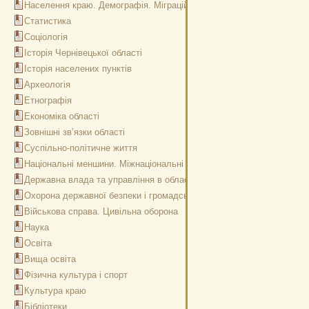
Населення краю. Демографія. Міграційні процеси в області
Статистика
Соціологія
Історія Чернівецької області
Історія населених пунктів
Археологія
Етнографія
Економіка області
Зовнішні зв’язки області
Суспільно-політичне життя
Національні меншини. Міжнаціональні відносини
Державна влада та управління в області
Охорона державної безпеки і громадського порядку
Військова справа. Цивільна оборона
Наука
Освіта
Вища освіта
Фізична культура і спорт
Культура краю
Бібліотеки