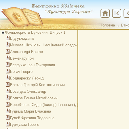
home
first_page
chevron
Головна
→
Етно
Фольклористи Буковини. Випуск 1
Від укладачів
Микола Шкрібляк. Неоціненний спадок творчості народу
Александрі Васіле
Беженару Іон
Безручко Іван Григорович
Богач Георге
Боднареску Леонід
Бостан Григорій Костянтинович
Воєвідка Олександр
Волков Роман Михайлович
Воробкевич Сидір (Ісидор) Іванович (Данило Млака)
Гудима Марія Власівна
Гулей Фрозина Тодорівна
Гурмузакі Георге