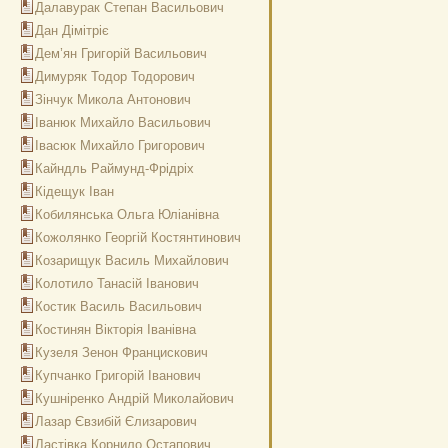
Далавурак Степан Васильович
Дан Дімітріє
Дем’ян Григорій Васильович
Димуряк Тодор Тодорович
Зінчук Микола Антонович
Іванюк Михайло Васильович
Івасюк Михайло Григорович
Кайндль Раймунд-Фрідріх
Кідещук Іван
Кобилянська Ольга Юліанівна
Кожолянко Георгій Костянтинович
Козарищук Василь Михайлович
Колотило Танасій Іванович
Костик Василь Васильович
Костинян Вікторія Іванівна
Кузеля Зенон Францискович
Купчанко Григорій Іванович
Кушніренко Андрій Миколайович
Лазар Євзибій Єлизарович
Ластівка Корнило Остапович