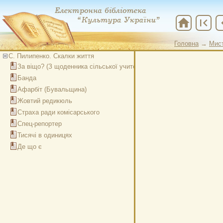
home
first_page
chevr
Головна
→
Мис
Головна
→
Мис
С. Пилипенко. Скалки життя
За віщо? (З щоденника сільської учительки)
Банда
Афарбіт (Бувальщина)
Жовтий редикюль
Страха ради комісарського
Спец-репортер
Тисячі в одиницях
Де що є