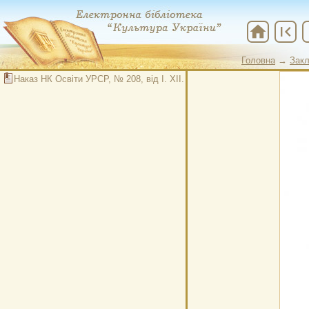
home
first_page
che
Головна
→
Закл
Наказ НК Освіти УРСР, № 208, від І. XII. 1933 р.