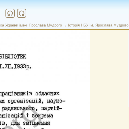
refresh
refresh
ека України імені Ярослава Мудрого
→
Історія НБУ ім. Ярослава Мудрого