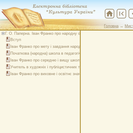
home
first_page
chevr
Головна
→
Мис
Головна
→
Мис
Г. О. Паперна. Іван Франко про народну освіту
Вступ
Іван Франко про мету і завдання народної освіти і виховання
Початкова (народна) школа в педагогічних висловлюваннях Івана 
Іван Франко про середню і вищу школу в системі народної освіти
Учитель в художніх і публіцистичних творах Івана Франка
Іван Франко про виховне і освітнє значення дитячої літератури