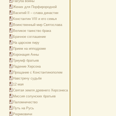
Пагуба войны
Жених для Порфирородной
Василий II – слава династии
Константин VIII и его семья
Воинственный мир Святослава
Великое таинство брака
Брачное соглашение
На царском пиру
Прием на ипподроме
Коронация Анны
Триумф братьев
Падение Херсона
Прощание с Константинополем
Навстречу судьбе
12 мая
Святая земля древнего Херсонеса
Миссия солунских братьев
Паломничество
Путь на Русь
Рюриковичи