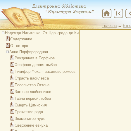
home
first_page
chevron
Головна
→
Етно
Головна
→
Куль
Надежда Никитенко. От Царьграда до Киева
Содержание
От автора
Анна Порфирородная
Рожденная в Порфире
Феофано делает выбор
Никифор Фока – василевс ромеев
Страсть василевса
Посольство Оттона
Заговор любовников
Тайна первой любви
Смерть Цимисхия
Проклятие рода
Знаменитое чудо
Свержение евнуха