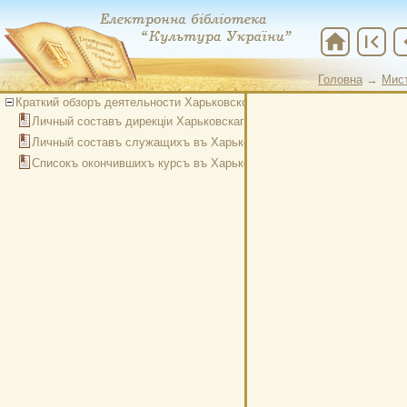
home
first_page
chevr
Головна
→
Мис
Краткий обзоръ деятельности Харьковского Отделенiя Императорска
Личный составъ дирекцiи Харьковскаго Отделенiя Императорскаго
Личный составъ служащихъ въ Харьковскомъ Музыкальномъ учил
Списокъ окончившихъ курсъ въ Харьковском Музыкальномъ учил