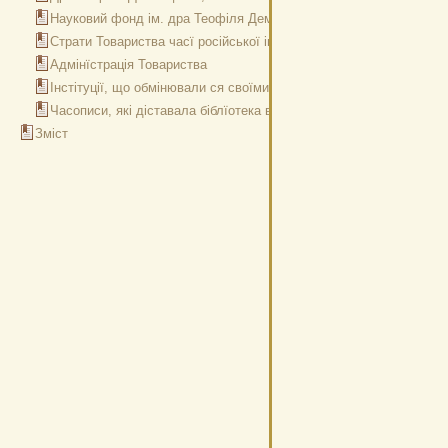
Науковий фонд ім. дра Теофіля Дембицького
Страти Товариства часї російської інвазії
Адмінїстрація Товариства
Інстітуції, що обмінювали ся своїми виданнями з Товариством 19
Часописи, які діставала біблїотека в 1913 р.
Зміст