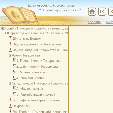
home
first_page
chevron
Головна
→
Мис
Хронїка Наукового Товариства імени Шевченка у Львові. Ч. 60-62. Вип. 
Справозданє за час від 1/7 1914-1/7 1918 р.
Дїяльність Видїлу
Наукова дїяльність Товариства
Наукові видання Товариства в 1914-1918 р.
Члени Товариства
1. Почесні члени Товариства
2. Дійсні члени Товаритсва
3. Члени основателї
4. Звичайні члени
Склад комісій Наукового Товариства імені Шевченка
А. Наукові комісії
Б. Адмінїстраційні комісії
Біографії нововибраних членів
Некрольоги
Др. Теофіль Дембицький, основник "Наукового фонду"