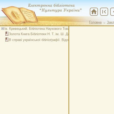
home
first_page
chevr
Головна
→
Закл
Головна
→
Куль
Ів. Кревецький. Бібліотека Наукового Товариства ім. Шевченка у Львов
Золота Книга Бібліотеки Н. Т. ім. Ш. Дари в 1893-1923 рр.
В справі української бібліоґрафії. Відозва.