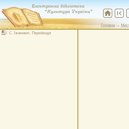
home
first_page
che
Головна
→
Мис
Головна
→
Мис
І. С. Їжакевич. Перебендя