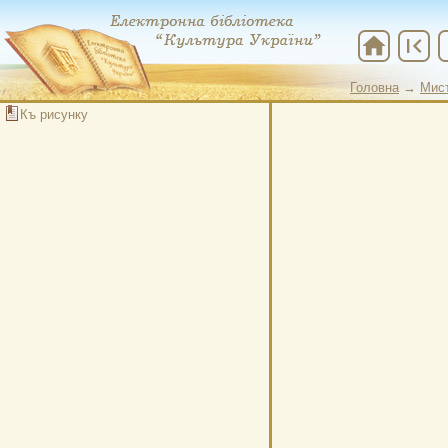
home
first_page
che
Головна
→
Мис
Къ рисунку