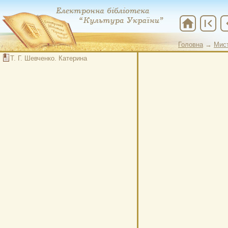
home
first_page
chevr
Головна
→
Мис
Т. Г. Шевченко. Катерина