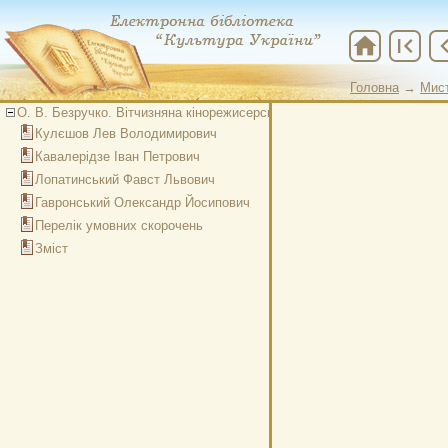
home
first_page
chevron
Головна
→
Мис
О. В. Безручко. Вітчизняна кінорежисерська школа: персоналії. Том 2
Кулєшов Лев Володимирович
Кавалерідзе Іван Петрович
Лопатинський Фавст Львович
Гавронський Олександр Йосипович
Перелік умовних скорочень
Зміст