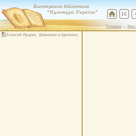
home
first_page
chevr
Головна
→
Мис
Алексей Ярцевъ. Шевченко и Щепкинъ