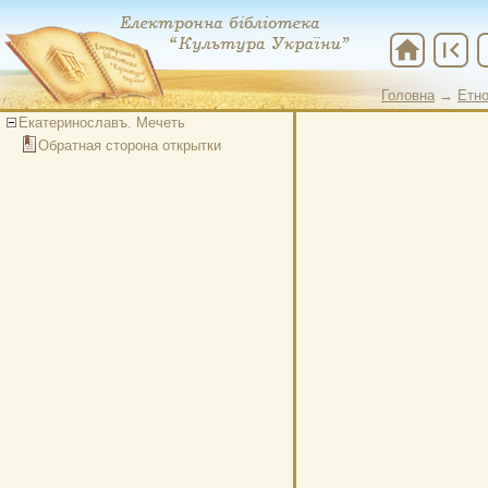
home
first_page
che
Головна
→
Етно
Екатеринославъ. Мечеть
Обратная сторона открытки