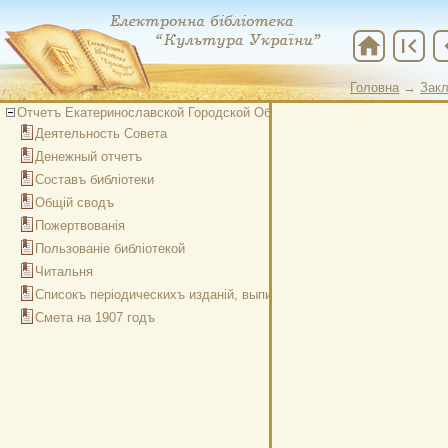
home
first_page
chevr
Головна
→
Закл
Отчетъ Екатеринославской Городской Общественной Библиотеки за 1
Деятельность Совета
Денежный отчетъ
Составъ библіотеки
Общій сводъ
Пожертвованія
Пользованіе библіотекой
Читальня
Списокъ періодическихъ изданій, выписанныхъ на 1907 годъ
Смета на 1907 годъ