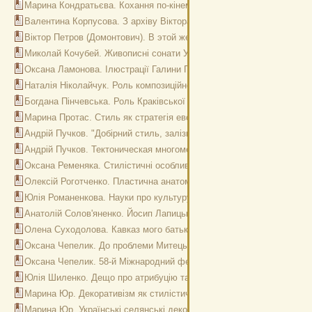
Марина Кондратьєва. Кохання по-кінематографічному
Валентина Корпусова. З архіву Віктора Петрова (Домонтовича). До 
Віктор Петров (Домонтович). В этой же форме написаны прекрасные
Миколай Кочубей. Живописні сонати України художника Юхима Ми
Оксана Ламонова. Ілюстрації Галини Галинської до казки Ш. Перро 
Наталія Ніколайчук. Роль композиційного мислення в сприйнятті ві
Богдана Пінчевська. Роль Краківської школи образотворчого мистецт
Марина Протас. Стиль як стратегія еволюції культури
Андрій Пучков. "Добірний стиль, залізна колія...". Нова книжка поез
Андрій Пучков. Тектоническая многомерность культуры барокко. И
Оксана Ременяка. Стилістичні особливості іконопису польсько-укра
Олексій Роготченко. Пластична анатомія у контексті розвитку сучас
Юлія Романенкова. Науки про культуру в сучасній системі освіти У
Анатолій Солов'яненко. Йосип Лапицький і закладення прогресивни
Олена Суходолова. Кавказ мого батька. До дев'яносторіччя з дня
Оксана Чепелик. До проблеми Митець – Влада. Діалог чи протисто
Оксана Чепелик. 58-й Міжнародний фестиваль короткометражних ф
Юлія Шиленко. Дещо про атрибуцію та дослідження живописних пол
Марина Юр. Декоративізм як стилістична основа безпредметного 
Марина Юр. Українські селянські декоративні розписи як одне з д