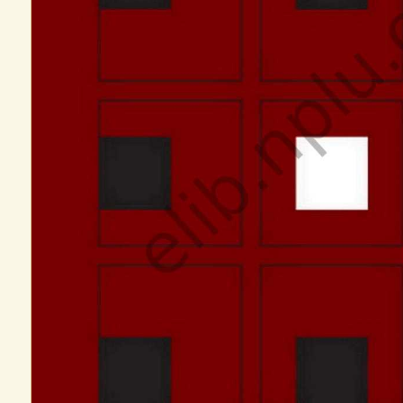
вивчення творів раннього періоду творчості
 гимны. Про розвіток середньовічної поезії
хайліва
"Попелюшка" в контексті української графіки 1970-х
зуальної культури та мистецтва
ва та Краківської Академії мистецтв у формуванні художньої освіти в ко
ій Івана Кулінського
скусствоиспытательский ракурс
їнського пограниччя в аксіологічних вимірах католицько-православного п
ної вітчизняної образотворчості
країни
х традицій у Донецькому академічному державному театрі опери та балет
 народження
яння?
ільмів в Оберхаузені: Провокуюча реальність
отен Т. Г. Шевченка
живопису Олександри Екстер
жерел розвитку авангарду 1910–1920-х