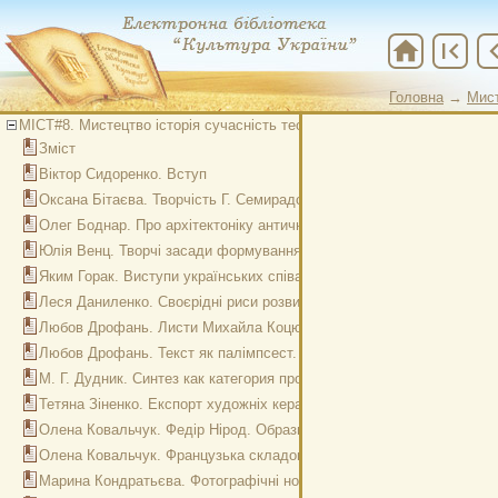
home
first_page
chevron
Головна
→
Мис
МІСТ#8. Мистецтво історія сучасність теорія
Зміст
Віктор Сидоренко. Вступ
Оксана Бітаєва. Творчість Г. Семирадського в контексті поліжанро
Олег Боднар. Про архітектоніку античної культури. Новий кут зору
Юлія Венц. Творчі засади формування мистецького образу в скул
Яким Горак. Виступи українських співаків у музично-критичній оц
Леся Даниленко. Своєрідні риси розвитку графічного дизайну Велик
Любов Дрофань. Листи Михайла Коцюбинського крізь час і простір. Ф
Любов Дрофань. Текст як палімпсест. Літературознавчий аспект
М. Г. Дудник. Синтез как категория проектирования
Тетяна Зіненко. Експорт художніх керамічних виробів у 1960–1970-
Олена Ковальчук. Федір Нірод. Образні пошуки в сценографії музи
Олена Ковальчук. Французька складова в процесах розвитку сцени і
Марина Кондратьєва. Фотографічні нотатки