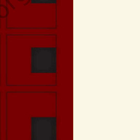
нтексті становлення та розвитку єврейського мистецтва в Східній Галичин
ротистояння XVI–XVIII ст.
у імені Анатолія Солов'яненка