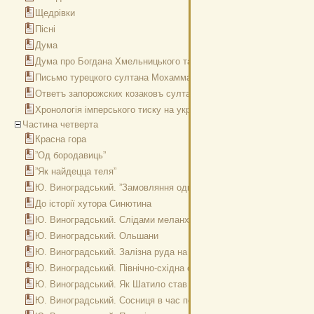
Щедрівки
Пісні
Дума
Дума про Богдана Хмельницького та Василя Молдавського
Письмо турецкого султана Мохаммада четвертого запорожским 
Ответъ запорожских козаковъ султану Мохаммаду четвертому
Хронологія імперського тиску на українську мову
Частина четверта
Красна гора
”Од бородавиць”
”Як найдецца теля”
Ю. Виноградський. ”Замовляння одкровіе”
До історії хутора Синютина
Ю. Виноградський. Слідами меланхленів
Ю. Виноградський. Ольшани
Ю. Виноградський. Залізна руда на Сосниччині. Рудня
Ю. Виноградський. Північно-східна околиця нашого селища
Ю. Виноградський. Як Шатило став великим поміщиком
Ю. Виноградський. Сосниця в час перепису населення 1666 р.