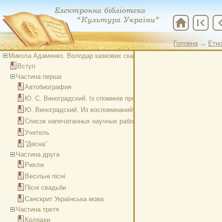
home
first_page
chevron
Головна
→
Етно
Микола Адаменко. Володар казкових скарбів (слідами Ю. С. Виноград
Вступ
Частина перша
Автобиография
Ю. С. Виноградский. Із споминів про дитячі літа
Ю. Виноградский. Из воспоминаний о юности
Список напечатанных научных работ Ю. С. Виноградского
Учитель
”Десна”
Частина друга
Рихли
Весільні пісні
Пісні свадьби
Санскрит Українська мова
Частина третя
Колядки