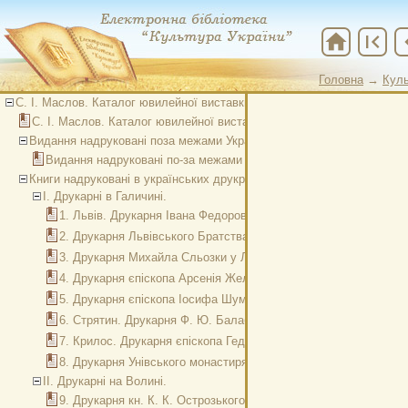
home
first_page
chevr
Головна
→
Куль
С. І. Маслов. Каталог ювилейної виставки українського друкарства.
С. І. Маслов. Каталог ювилейної виставки українського друкарства
Видання надруковані поза межами України.
Видання надруковані по-за межами України.
Книги надруковані в українських друкранях в XVI-XVIII ст.
I. Друкарні в Галичині.
1. Львів. Друкарня Івана Федоровича (1573-1574 рр. )
2. Друкарня Львівського Братства (з 1586 до наших днів).
3. Друкарня Михайла Сльозки у Львові (1639-1667 рр.).
4. Друкарня єпіскопа Арсенія Желиборського у Львові (1645-16
5. Друкарня єпіскопа Іосифа Шумлянського у Львові (1687-1690
6. Стрятин. Друкарня Ф. Ю. Балабана (1604-1606 рр.).
7. Крилос. Друкарня єпіскопа Гедеона Балабана (1606 р.).
8. Друкарня Унівського монастиря в Золочівській окрузі (1652-1
II. Друкарні на Волині.
9. Друкарня кн. К. К. Острозького в м. Острозі (1580-1612 рр.).