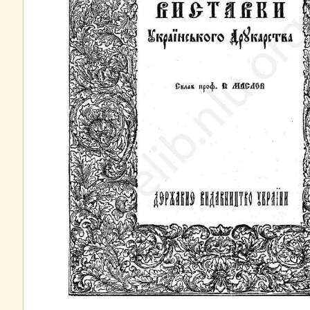
603-1605 рр.).
р.).
.).
 рр.).
н. (1646 р.).
5-1679 рр.).
льїнському монастиреві в Чернігові (1680-1820 рр.).
р.).
олігарні Київо-Печерської Лаври в XVIII ст.