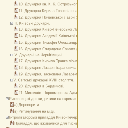
10. Друкарня кн. К. К. Острозького в Дерманськім монастирі (1
11. Друкарня Кирила Транквіліона -Ставровецького (1618-1619 р
12. Друкарня Почаївської Лаври (1732-1923 рр.).
III. Київські друкарні.
13. Друкарня Київо-Печерської Лаври (1617-1921 рр.).
14. Друкарня Академії Київської при Лаврі Печерській (з 1787 р
15. Друкарня Тимофія Олександровича Вербицького (1625-1626
16. Друкарня Спиридона Соболя (1628-1630 рр.).
IV. Друкарні на Чернігівщині.
17. Друкарня Кирила Транквіліона в Чернігівським Єлецьким ма
18. Друкарня Лазаря Барановича в Новгороді-Сіверському (167
19. Друкарня, заснована Лазарем Барановичем в Св. Троїцкім І
V. Світські друкарні XVIII століття.
20. Друкарня в Бердичові.
21. Миколаїв. Чорноморська Адміралтейська друкарня (з 1798 
Ритивницькі дошки, ритини на окремих аркушах і різні кліше.
а) Дереворити.
в) Ритинування на міді.
Інтролігаторські приладдя Київо-Печерської Лаври XVIII ст.
Приладдя, що вживалися для тиснення на шкіряних оправах в інтр