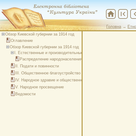
home
first_page
chevron
Головна
→
Етно
Обзор Киевской губернии за 1914 год
Оглавление
Обзор Киевской губернии за 1914 год
I. Естественные и производительные силы губернии и экономич
Распределение народонаселения по полу, возрасту и месту 
ІІ. Подати и повинности
ІІІ. Общественное благоустройство и благочиние
IV. Народное здравие и общественное призрение
V. Народное просвещение
Ведомости