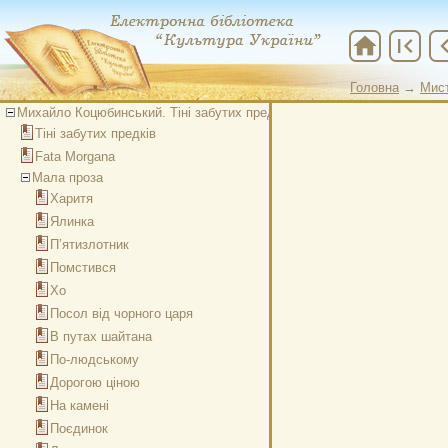
home
first_page
chevron
Головна
→
Мис
Головна
→
Мис
Михайло Коцюбинський. Тіні забутих предків
Тіні забутих предків
Fata Morgana
Мала проза
Харитя
Ялинка
П’ятизлотник
Помстився
Хо
Посол від чорного царя
В путах шайтана
По-людському
Дорогою ціною
На камені
Поєдинок