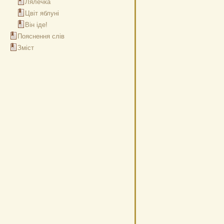
Лялечка
Цвіт яблуні
Він іде!
Пояснення слів
Зміст