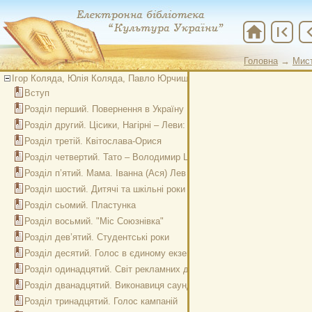
home
first_page
chevron
Головна
→
Мис
Ігор Коляда, Юлія Коляда, Павло Юрчишин. Квітка Цісик
Вступ
Розділ перший. Повернення в Україну
Розділ другий. Цісики, Нагірні – Леви: роди рафінованої інтеліґенції
Розділ третій. Квітослава-Орися
Розділ четвертий. Тато – Володимир Цісик
Розділ п’ятий. Мама. Іванна (Ася) Лев (Нагірна-Кандяк)
Розділ шостий. Дитячі та шкільні роки
Розділ сьомий. Пластунка
Розділ восьмий. "Міс Союзнівка"
Розділ дев’ятий. Студентські роки
Розділ десятий. Голос в єдиному екземплярі. Колоратурне сопрано
Розділ одинадцятий. Світ рекламних джинглів
Розділ дванадцятий. Виконавиця саундтреків
Розділ тринадцятий. Голос кампаній