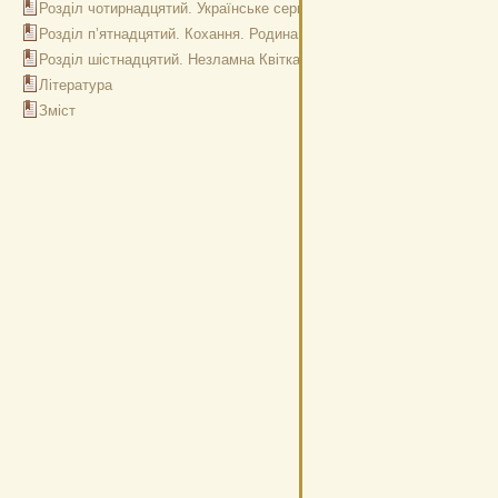
Розділ чотирнадцятий. Українське серце
Розділ п’ятнадцятий. Кохання. Родина. Особистість
Розділ шістнадцятий. Незламна Квітка
Література
Зміст