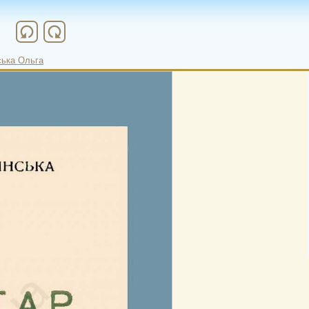
refresh
refresh
ька Ольга