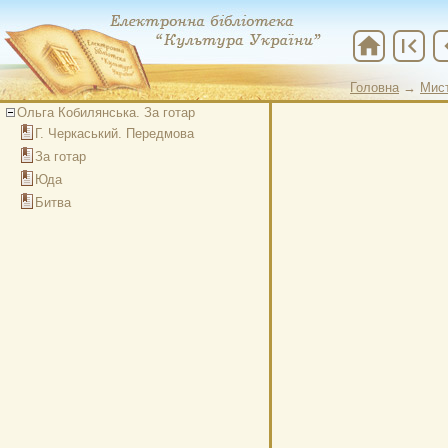
home
first_page
chevr
Головна
→
Мис
Головна
→
Мис
Ольга Кобилянська. За готар
Г. Черкаський. Передмова
За готар
Юда
Битва