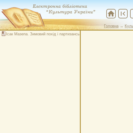
home
first_page
che
Головна
→
Куль
Ісак Мазепа. Зимовий похід і партизанський рух на Україні в 1919 р.