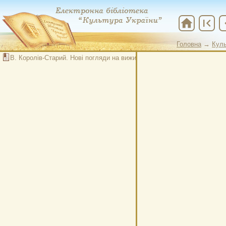
home
first_page
chevr
Головна
→
Куль
В. Королів-Старий. Нові погляди на виживлення тварин і людей