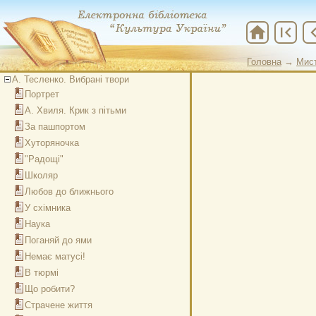
home
first_page
chevron
Головна
→
Мис
А. Тесленко. Вибрані твори
Портрет
А. Хвиля. Крик з пітьми
За пашпортом
Хуторяночка
"Радощі"
Школяр
Любов до ближнього
У схімника
Наука
Поганяй до ями
Немає матусі!
В тюрмі
Що робити?
Страчене життя