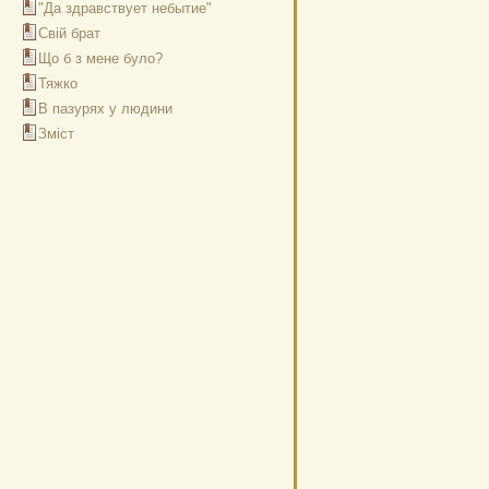
"Да здравствует небытие"
Свій брат
Що б з мене було?
Тяжко
В пазурях у людини
Зміст