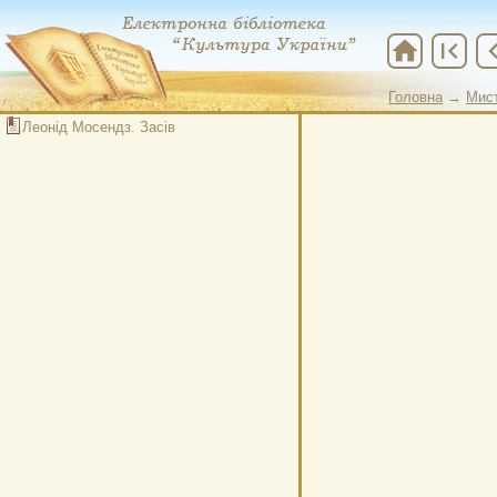
home
first_page
chevron
Головна
→
Мис
Леонід Мосендз. Засів