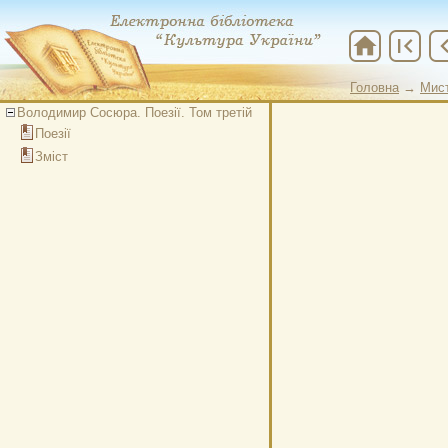
home
first_page
chevron
Головна
→
Мис
Головна
→
Мис
Володимир Сосюра. Поезії. Том третій
Поезії
Зміст