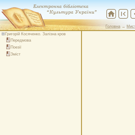
home
first_page
chevr
Головна
→
Мис
Головна
→
Мис
Григорій Косяченко. Залізна кров
Передмова
Поезії
Зміст