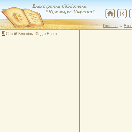
home
first_page
che
Головна
→
Етно
Сергій Білокінь. Федір Ернст