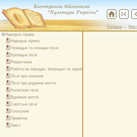
home
first_page
chevron
Головна
→
Мис
Народна лірика
Народна лірика
Чумацькі та козацькі пісні
Кріпацькі пісні
Рекрутчина
Робота на заводах, батрацькі та заробітчанські пісні
Пісні про кохання
Пісні про родинне життя
Колискові пісні
Вдовине життя
Сирітські пісні
Голосіння
Примітки
Зміст