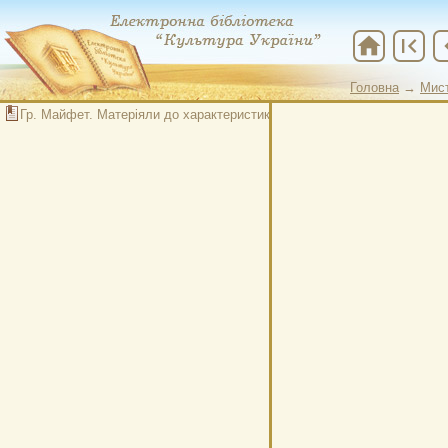
home
first_page
chevr
Головна
→
Мис
Головна
→
Мис
Гр. Майфет. Матеріяли до характеристики творчості П. Тичини