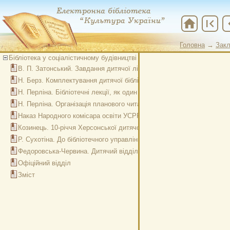
home
first_page
chevr
Головна
→
Закл
Бібліотека у соціалістичному будівництві № 6, червень 1934
В. П. Затонський. Завдання дитячої літератури на сучасному етапі
Н. Берз. Комплектування дитячої бібліотеки в світлі завдань комун
Н. Перліна. Бібліотечні лекції, як один із засобів виховно-педагогі
Н. Перліна. Організація планового читання в дитячих бібліотеках (р
Наказ Народного комісара освіти УСРР від 7/V 1934 року
Козинець. 10-річчя Херсонської дитячої бібліотеки
Р. Сухотіна. До бібліотечного управління НКО. Інспектору дитячих б
Федоровська-Червина. Дитячий відділ Державної наукової бібліоте
Офіційний відділ
Зміст