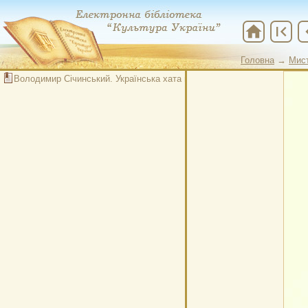
home
first_page
chevr
Головна
→
Мис
Головна
→
Етно
Володимир Січинський. Українська хата в околицях Львова
Головна
→
Мис