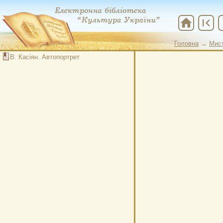
home
first_page
che
Головна
→
Мис
В. Касіян. Автопортрет