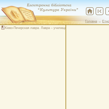
home
first_page
chevr
Головна
→
Етно
Кіево-Печерская лавра. Лавра – училище христіанской жизни