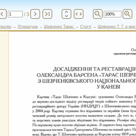
vron_left
chevron_right
last_page
unfold_more
unfold_more
zoom_out
zoom_in
/ 3
тецтво
→
Література
→
Шевченко Тарас
→
Статті
→
Шевченко Т. Г. в мис
© Copyright elib.nlu.org.ua 2026 - All Rights Reserved
ндра Барсена "Тарас Шевченко в Корсуні" з Шевченківського національн
Національна бібліотека України імені Ярослава Мудрого