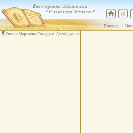
home
first_page
che
Головна
→
Мис
Олена Морозова-Сабадаш. Дослідження та реставрація картини Олекса