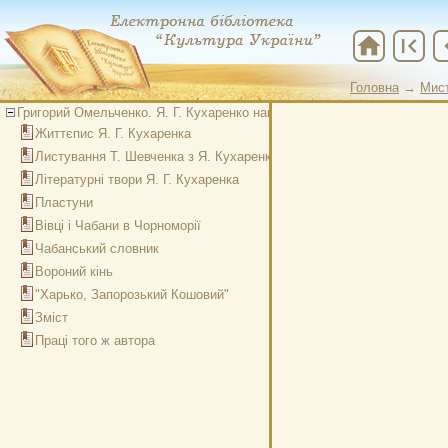
home
first_page
chevr
Головна
→
Мис
Григорий Омельченко. Я. Г. Кухаренко наказний отаман Війська Чорн
Життєпис Я. Г. Кухаренка
Листування Т. Шевченка з Я. Кухаренком
Літературні твори Я. Г. Кухаренка
Пластуни
Вівці і Чабани в Чорноморії
Чабанський словник
Вороний кінь
"Харько, Запорозький Кошовий"
Зміст
Праці того ж автора