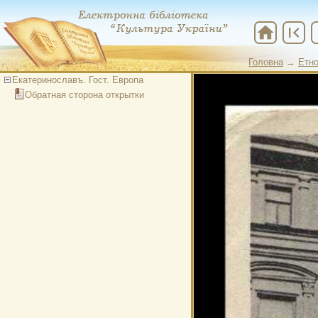
home
first_page
che
Головна
→
Етно
Екатеринославъ. Гост. Европа
Обратная сторона открытки