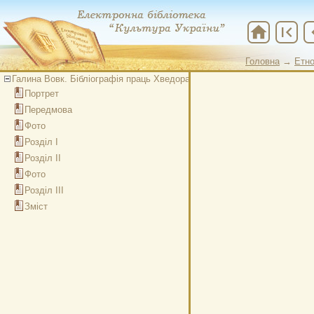
home
first_page
chevr
Головна
→
Етно
Галина Вовк. Бібліографія праць Хведора Вовка
Портрет
Передмова
Фото
Розділ І
Розділ ІІ
Фото
Розділ ІІІ
Зміст